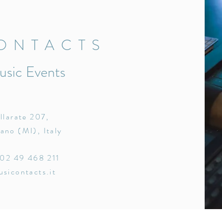
ONTACTS
usic Events
llarate 207,
ano (MI), Italy
 02 49 468 211
sicontacts.it