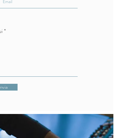
ui
Invia